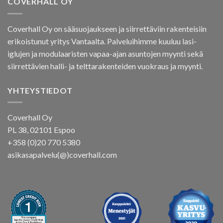
COVERHALL OY
Coverhall Oy on sääsuojaukseen ja siirrettäviin rakenteisiin
erikoistunut yritys Vantaalta. Palveluihimme kuuluu lasi-
iglujen ja modulaaristen vapaa-ajan asuntojen myynti sekä
siirrettävien halli- ja telttarakenteiden vuokraus ja myynti.
YHTEYSTIEDOT
Coverhall Oy
PL 38, 02101 Espoo
+358 (0)20 770 5380
asikasapalvelu(@)coverhall.com